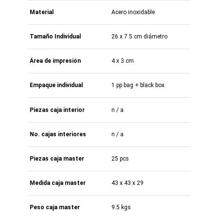
Material
Acero inoxidable
Tamaño Individual
26 x 7.5 cm diámetro
Área de impresión
4 x 3 cm
Empaque individual
1 pp bag + black box
Piezas caja interior
n / a
No. cajas interiores
n / a
Piezas caja master
25 pcs
Medida caja master
43 x 43 x 29
Peso caja master
9.5 kgs